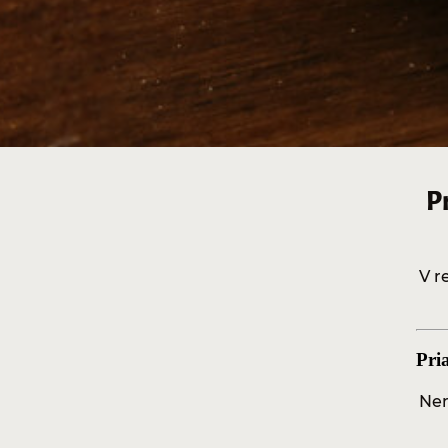
P
V r
Pri
Nem