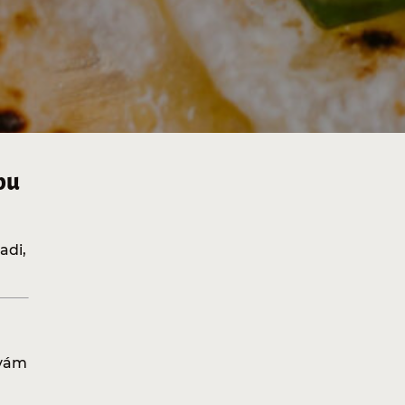
bu
adi,
 vám