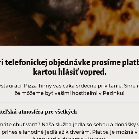
ri telefonickej objednávke prosíme plat
kartou hlásiť vopred.
eštaurácii Pizza Tinny vás čaká srdečné privítanie. Sme r
že môžeme byť vašimi hostiteľmi v Pezinku!
ateľská atmosféra pre všetkých
áte chuť variť? Naša služba jedla so sebou a donášky
prinesie lahodné jedlá až k dverám. Platba je možná v